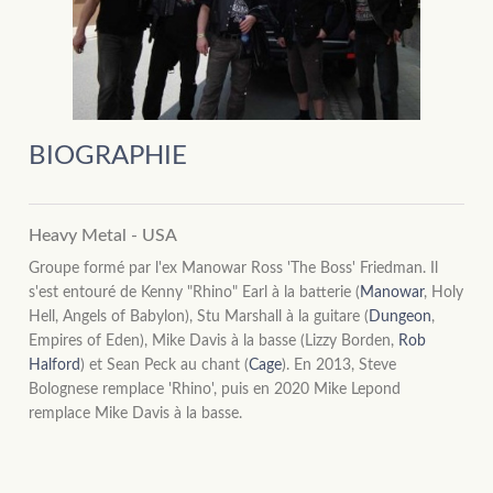
BIOGRAPHIE
Heavy Metal - USA
Groupe formé par l'ex Manowar Ross 'The Boss' Friedman. Il
s'est entouré de Kenny "Rhino" Earl à la batterie (
Manowar
, Holy
Hell, Angels of Babylon), Stu Marshall à la guitare (
Dungeon
,
Empires of Eden), Mike Davis à la basse (Lizzy Borden,
Rob
Halford
) et Sean Peck au chant (
Cage
). En 2013, Steve
Bolognese remplace 'Rhino', puis en 2020 Mike Lepond
remplace Mike Davis à la basse.