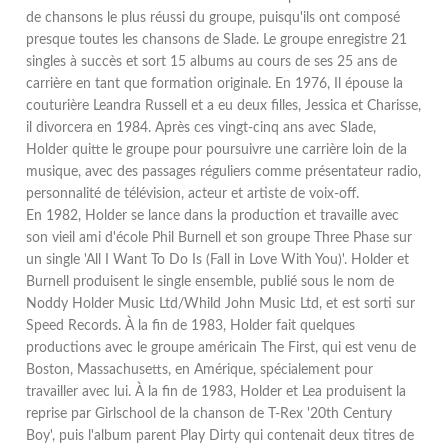
de chansons le plus réussi du groupe, puisqu'ils ont composé
presque toutes les chansons de Slade. Le groupe enregistre 21
singles à succès et sort 15 albums au cours de ses 25 ans de
carrière en tant que formation originale. En 1976, Il épouse la
couturière Leandra Russell et a eu deux filles, Jessica et Charisse,
il divorcera en 1984. Après ces vingt-cinq ans avec Slade,
Holder quitte le groupe pour poursuivre une carrière loin de la
musique, avec des passages réguliers comme présentateur radio,
personnalité de télévision, acteur et artiste de voix-off.
En 1982, Holder se lance dans la production et travaille avec
son vieil ami d'école Phil Burnell et son groupe Three Phase sur
un single 'All I Want To Do Is (Fall in Love With You)'. Holder et
Burnell produisent le single ensemble, publié sous le nom de
Noddy Holder Music Ltd/Whild John Music Ltd, et est sorti sur
Speed Records. À la fin de 1983, Holder fait quelques
productions avec le groupe américain The First, qui est venu de
Boston, Massachusetts, en Amérique, spécialement pour
travailler avec lui. À la fin de 1983, Holder et Lea produisent la
reprise par Girlschool de la chanson de T-Rex '20th Century
Boy', puis l'album parent Play Dirty qui contenait deux titres de