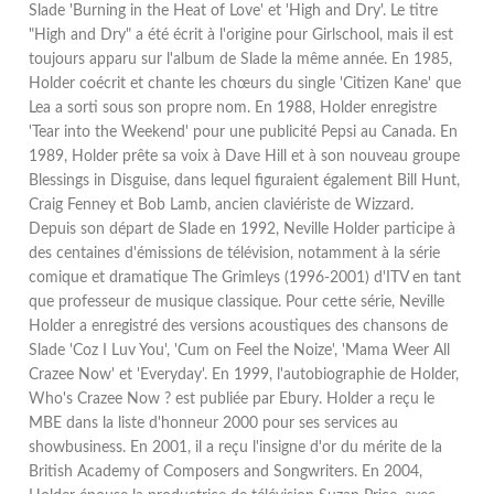
Slade 'Burning in the Heat of Love' et 'High and Dry'. Le titre
"High and Dry" a été écrit à l'origine pour Girlschool, mais il est
toujours apparu sur l'album de Slade la même année. En 1985,
Holder coécrit et chante les chœurs du single 'Citizen Kane' que
Lea a sorti sous son propre nom. En 1988, Holder enregistre
'Tear into the Weekend' pour une publicité Pepsi au Canada. En
1989, Holder prête sa voix à Dave Hill et à son nouveau groupe
Blessings in Disguise, dans lequel figuraient également Bill Hunt,
Craig Fenney et Bob Lamb, ancien claviériste de Wizzard.
Depuis son départ de Slade en 1992, Neville Holder participe à
des centaines d'émissions de télévision, notamment à la série
comique et dramatique The Grimleys (1996-2001) d'ITV en tant
que professeur de musique classique. Pour cette série, Neville
Holder a enregistré des versions acoustiques des chansons de
Slade 'Coz I Luv You', 'Cum on Feel the Noize', 'Mama Weer All
Crazee Now' et 'Everyday'. En 1999, l'autobiographie de Holder,
Who's Crazee Now ? est publiée par Ebury. Holder a reçu le
MBE dans la liste d'honneur 2000 pour ses services au
showbusiness. En 2001, il a reçu l'insigne d'or du mérite de la
British Academy of Composers and Songwriters. En 2004,