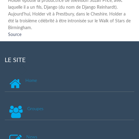
Holder épouse la productrice de télévision Suzan Price, avec
laquelle il a un fils, Django (du nom de Django Reinhardt).
Aujourd'hui, Holder vit à Prestbury, dans le Cheshire. Holder a
été la troisième célébrité à être intronisée sur le Walk of Stars de
Birmingham.
Source
LE SITE
Home
Groupes
News