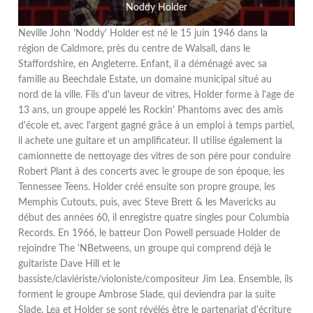
Noddy Holder
Neville John 'Noddy' Holder est né le 15 juin 1946 dans la
région de Caldmore, près du centre de Walsall, dans le
Staffordshire, en Angleterre. Enfant, il a déménagé avec sa
famille au Beechdale Estate, un domaine municipal situé au
nord de la ville. Fils d'un laveur de vitres, Holder forme à l'age de
13 ans, un groupe appelé les Rockin' Phantoms avec des amis
d'école et, avec l'argent gagné grâce à un emploi à temps partiel,
il achete une guitare et un amplificateur. Il utilise également la
camionnette de nettoyage des vitres de son père pour conduire
Robert Plant à des concerts avec le groupe de son époque, les
Tennessee Teens. Holder créé ensuite son propre groupe, les
Memphis Cutouts, puis, avec Steve Brett & les Mavericks au
début des années 60, il enregistre quatre singles pour Columbia
Records. En 1966, le batteur Don Powell persuade Holder de
rejoindre The 'NBetweens, un groupe qui comprend déjà le
guitariste Dave Hill et le
bassiste/claviériste/violoniste/compositeur Jim Lea. Ensemble, ils
forment le groupe Ambrose Slade, qui deviendra par la suite
Slade. Lea et Holder se sont révélés être le partenariat d'écriture