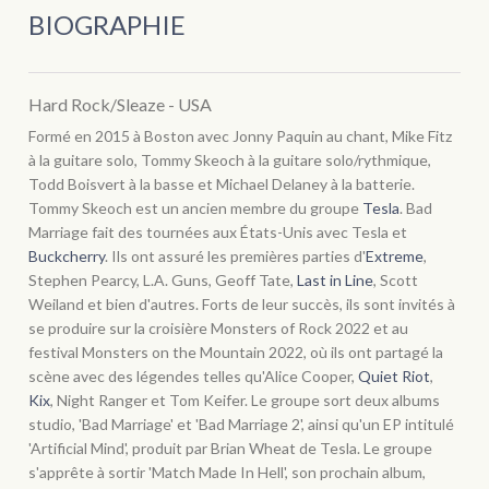
BIOGRAPHIE
Hard Rock/Sleaze - USA
Formé en 2015 à Boston avec Jonny Paquin au chant, Mike Fitz
à la guitare solo, Tommy Skeoch à la guitare solo/rythmique,
Todd Boisvert à la basse et Michael Delaney à la batterie.
Tommy Skeoch est un ancien membre du groupe
Tesla
. Bad
Marriage fait des tournées aux États-Unis avec Tesla et
Buckcherry
. Ils ont assuré les premières parties d'
Extreme
,
Stephen Pearcy, L.A. Guns, Geoff Tate,
Last in Line
, Scott
Weiland et bien d'autres. Forts de leur succès, ils sont invités à
se produire sur la croisière Monsters of Rock 2022 et au
festival Monsters on the Mountain 2022, où ils ont partagé la
scène avec des légendes telles qu'Alice Cooper,
Quiet Riot
,
Kix
, Night Ranger et Tom Keifer. Le groupe sort deux albums
studio, 'Bad Marriage' et 'Bad Marriage 2', ainsi qu'un EP intitulé
'Artificial Mind', produit par Brian Wheat de Tesla. Le groupe
s'apprête à sortir 'Match Made In Hell', son prochain album,