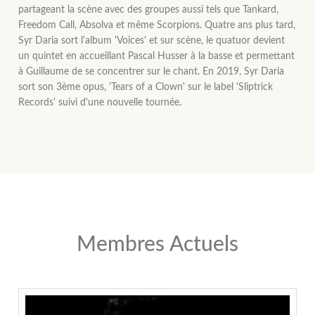
partageant la scène avec des groupes aussi tels que Tankard,
Freedom Call, Absolva et même Scorpions. Quatre ans plus tard,
Syr Daria sort l'album 'Voices' et sur scène, le quatuor devient
un quintet en accueillant Pascal Husser à la basse et permettant
à Guillaume de se concentrer sur le chant. En 2019, Syr Daria
sort son 3ème opus, 'Tears of a Clown' sur le label 'Sliptrick
Records' suivi d'une nouvelle tournée.
Membres Actuels