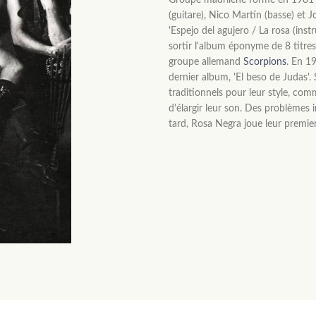
Groupe madrilène formé en 1981 p
(guitare), Nico Martín (basse) et J
'Espejo del agujero / La rosa (ins
sortir l'album éponyme de 8 titres
groupe allemand
Scorpions
. En 1
dernier album, 'El beso de Judas'.
traditionnels pour leur style, com
d'élargir leur son. Des problèmes i
tard, Rosa Negra joue leur premie