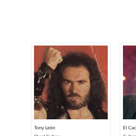
Tony León
El Ca