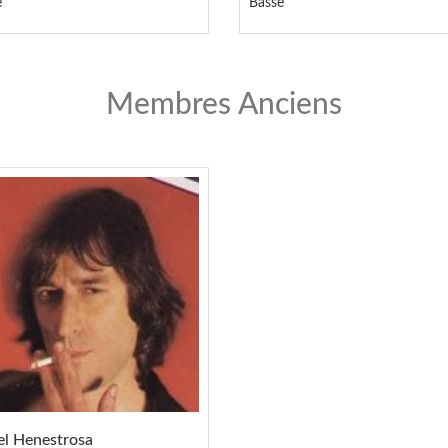
e
Basse
Membres Anciens
el Henestrosa