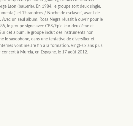
ar Tony León (chant et guitare), Daniel Henestrosa
orge León (batterie). En 1984, le groupe sort deux single,
trumental)' et 'Paranoicos / Noche de esclavos', avant de
. Avec un seul album, Rosa Negra réussit à ouvrir pour le
985, le groupe signe avec CBS/Epic leur deuxième et
 Sur cet album, le groupe inclut des instruments non
me le saxophone, dans une tentative de diversifier et
nternes vont mettre fin à la formation. Vingt-six ans plus
r concert à Murcia, en Espagne, le 17 août 2012.