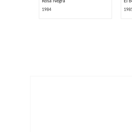
Rosa Negra
El 
1984
198