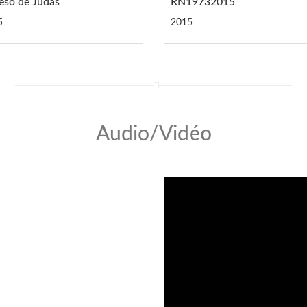
beso de Judas
RN19732015
5
2015
Audio/Vidéo