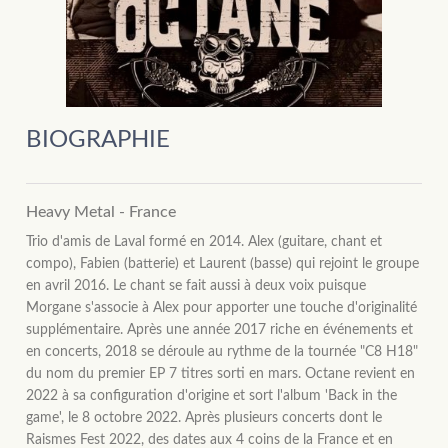
BIOGRAPHIE
Heavy Metal - France
Trio d'amis de Laval formé en 2014. Alex (guitare, chant et
compo), Fabien (batterie) et Laurent (basse) qui rejoint le groupe
en avril 2016. Le chant se fait aussi à deux voix puisque
Morgane s'associe à Alex pour apporter une touche d'originalité
supplémentaire. Après une année 2017 riche en événements et
en concerts, 2018 se déroule au rythme de la tournée "C8 H18"
du nom du premier EP 7 titres sorti en mars. Octane revient en
2022 à sa configuration d'origine et sort l'album 'Back in the
game', le 8 octobre 2022. Après plusieurs concerts dont le
Raismes Fest 2022, des dates aux 4 coins de la France et en