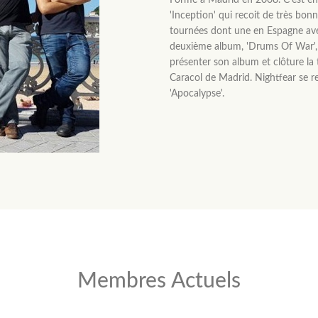
Formé à Madrid en 2008. C'est e
'Inception' qui recoit de très bonn
tournées dont une en Espagne a
deuxième album, 'Drums Of War', 
présenter son album et clôture la 
Caracol de Madrid. Nightfear se 
'Apocalypse'.
Membres Actuels