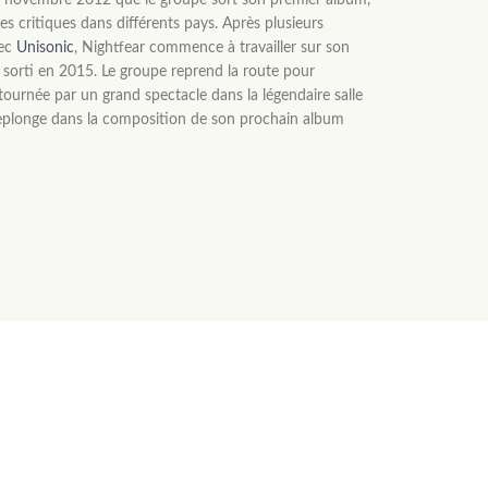
n novembre 2012 que le groupe sort son premier album,
es critiques dans différents pays. Après plusieurs
vec
Unisonic
, Nightfear commence à travailler sur son
sorti en 2015. Le groupe reprend la route pour
tournée par un grand spectacle dans la légendaire salle
replonge dans la composition de son prochain album