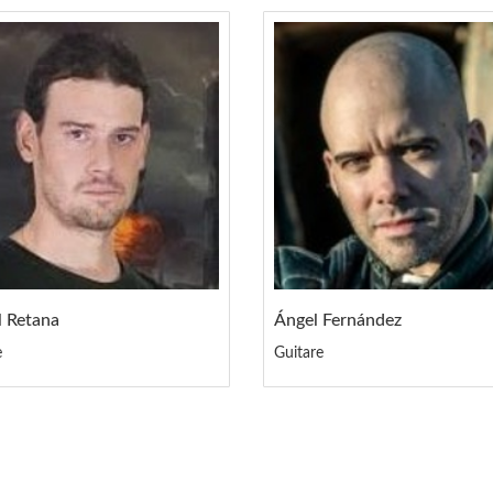
l Retana
Ángel Fernández
e
Guitare