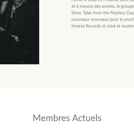
Formé à Oulu en Finlande avec des
et à mesure des années, le group
titres 'Tales from the Mystery Day
nouveaux morceaux pour le prochain
Inverse Records et mixé et masteri
Membres Actuels