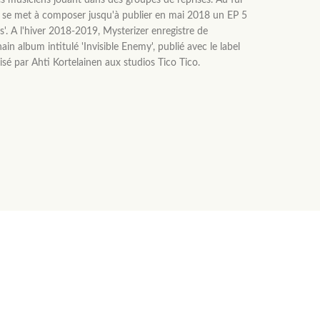
 musiciens jouant dans des groupes de reprises. Au fur
e se met à composer jusqu'à publier en mai 2018 un EP 5
s'. A l'hiver 2018-2019, Mysterizer enregistre de
 album intitulé 'Invisible Enemy', publié avec le label
sé par Ahti Kortelainen aux studios Tico Tico.