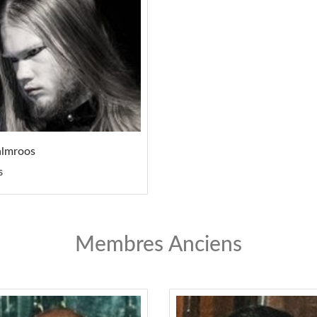
almroos
s
Membres Anciens