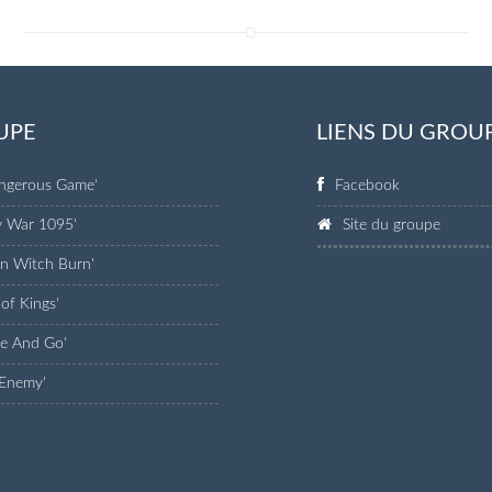
UPE
LIENS DU GROU
angerous Game'
Facebook
y War 1095'
Site du groupe
rn Witch Burn'
 of Kings'
ke And Go'
 Enemy'