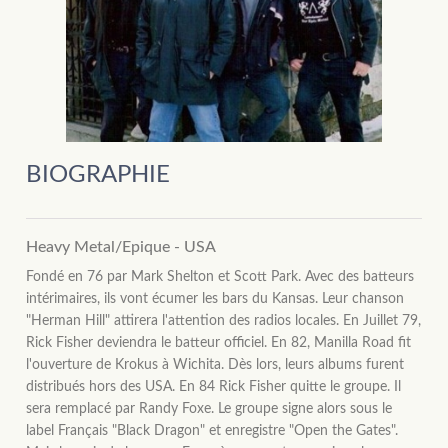
BIOGRAPHIE
Heavy Metal/Epique - USA
Fondé en 76 par Mark Shelton et Scott Park. Avec des batteurs
intérimaires, ils vont écumer les bars du Kansas. Leur chanson
"Herman Hill" attirera l'attention des radios locales. En Juillet 79,
Rick Fisher deviendra le batteur officiel. En 82, Manilla Road fit
l'ouverture de Krokus à Wichita. Dès lors, leurs albums furent
distribués hors des USA. En 84 Rick Fisher quitte le groupe. Il
sera remplacé par Randy Foxe. Le groupe signe alors sous le
label Français "Black Dragon" et enregistre "Open the Gates".