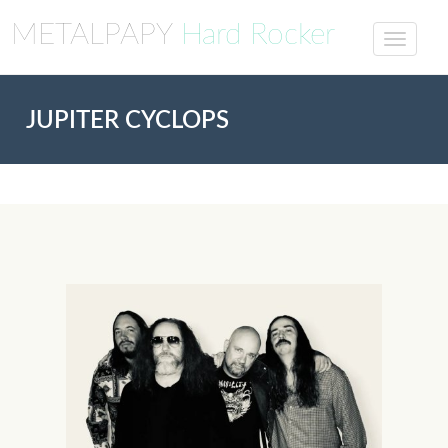
METALPAPY
Hard Rocker
JUPITER CYCLOPS