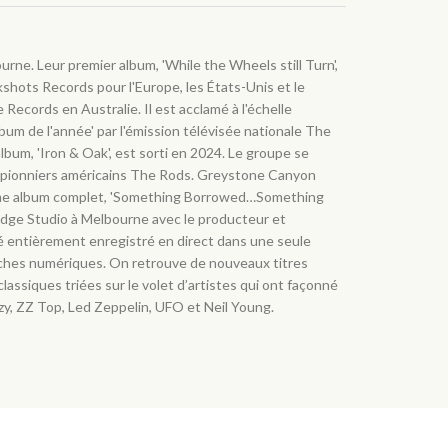
rne. Leur premier album, 'While the Wheels still Turn',
kshots Records pour l'Europe, les États-Unis et le
 Records en Australie. Il est acclamé à l'échelle
bum de l'année' par l'émission télévisée nationale The
um, 'Iron & Oak', est sorti en 2024. Le groupe se
 pionniers américains The Rods. Greystone Canyon
ième album complet, 'Something Borrowed…Something
Lodge Studio à Melbourne avec le producteur et
été entièrement enregistré en direct dans une seule
ouches numériques. On retrouve de nouveaux titres
classiques triées sur le volet d’artistes qui ont façonné
zy, ZZ Top, Led Zeppelin, UFO et Neil Young.