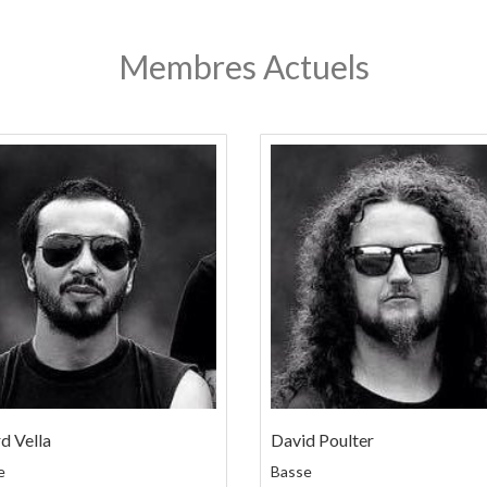
Membres Actuels
d Vella
David Poulter
e
Basse