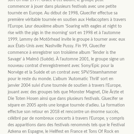
sort en mai 1997. Grâce à cet album, le groupe peut
commencer à jouer dans plusieurs festivals avec une petite
tournée en Europe. Au début de 1998, Gluecifer effectue sa
première véritable tournée en soutien aux Hellacopters à travers
l’Europe. Leur deuxième album 'Soaring with eagles at night to
rise with the pigs in the morning' sort en 1998 et à l’automne
1999, Lemmy de Motörhead invite le groupe à tourner avec eux
aux États-Unis avec Nashville Pussy. Fin 99, Gluecifer
commence à enregistrer son troisième album 'Tender is the
Savage' à Malmö (Suède). À l’automne 2001, le groupe signe un
nouveau contrat d’enregistrement avec Sony/Epic pour la
Norvège et la Suède et un contrat avec SPV/Steamhammer
pour le reste du monde. L'album 'Automatic Thrill' sort en
janvier 2004 suivi d'une tournée de soutien à travers l’Europe,
jouant avec des groupes tels que Monster Magnet, Die Ärzte et
Die Toten Hosen ainsi que dans plusieurs festivals. Gluecifer se
sépare en 2005 après une longue tournée d’adieu. La formation
effectue son retour en 2018 et rencontre un énorme succès,
célébré par de nombreux concerts à travers l’Europe, y compris
des apparitions dans des festivals renommés tels que le Festival
Azkena en Espagne, le Hellfest en France et Tons Of Rock en