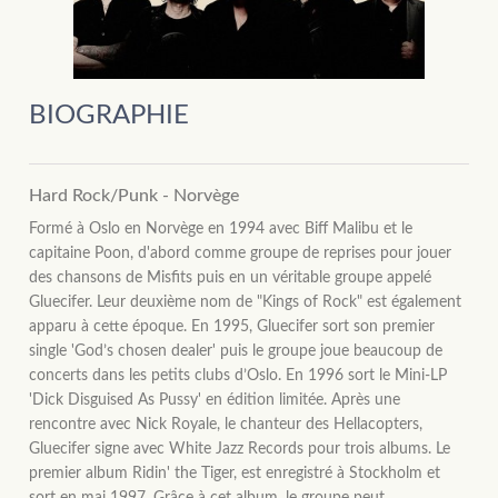
BIOGRAPHIE
Hard Rock/Punk - Norvège
Formé à Oslo en Norvège en 1994 avec Biff Malibu et le
capitaine Poon, d'abord comme groupe de reprises pour jouer
des chansons de Misfits puis en un véritable groupe appelé
Gluecifer. Leur deuxième nom de "Kings of Rock" est également
apparu à cette époque. En 1995, Gluecifer sort son premier
single 'God’s chosen dealer' puis le groupe joue beaucoup de
concerts dans les petits clubs d’Oslo. En 1996 sort le Mini-LP
'Dick Disguised As Pussy' en édition limitée. Après une
rencontre avec Nick Royale, le chanteur des Hellacopters,
Gluecifer signe avec White Jazz Records pour trois albums. Le
premier album Ridin' the Tiger, est enregistré à Stockholm et