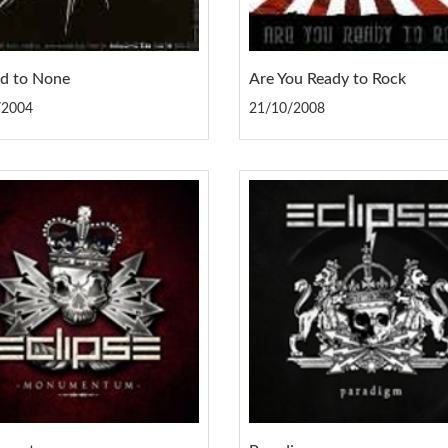
d to None
Are You Ready to Rock
/2004
21/10/2008