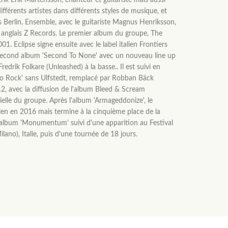
k Erik Mårtensson, chanteur et guitariste mais aussi
férents artistes dans différents styles de musique, et
rs Berlin. Ensemble, avec le guitariste Magnus Henriksson,
el anglais Z Records. Le premier album du groupe, The
01. Eclipse signe ensuite avec le label italien Frontiers
 second album 'Second To None' avec un nouveau line up
redrik Folkare (Unleashed) à la basse.. Il est suivi en
to Rock' sans Ulfstedt, remplacé par Robban Bäck
012, avec la diffusion de l'album Bleed & Scream
cielle du groupe. Après l'album 'Armageddonize', le
len en 2016 mais termine à la cinquième place de la
'album 'Monumentum' suivi d'une apparition au Festival
lano), Italie, puis d'une tournée de 18 jours.