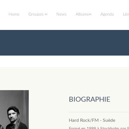
Home
Groupes
News
Albums
Agenda
Lie
BIOGRAPHIE
Hard Rock/FM - Suède