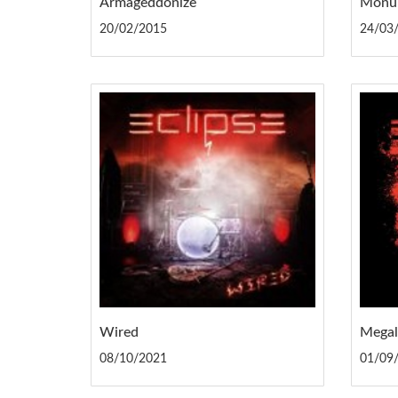
Armageddonize
Monu
20/02/2015
24/03
Wired
Mega
08/10/2021
01/09