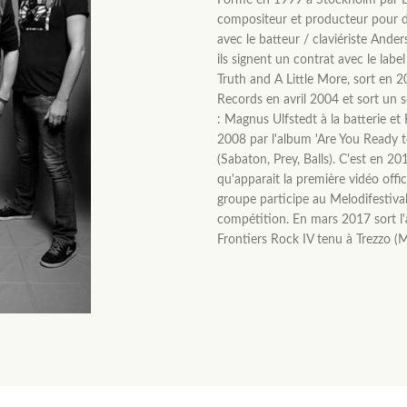
Formé en 1999 à Stockholm par Eri
compositeur et producteur pour dif
avec le batteur / claviériste Ande
ils signent un contrat avec le lab
Truth and A Little More, sort en 20
Records en avril 2004 et sort un
: Magnus Ulfstedt à la batterie et F
2008 par l'album 'Are You Ready 
(Sabaton, Prey, Balls). C'est en 2
qu'apparait la première vidéo offi
groupe participe au Melodifestiva
compétition. En mars 2017 sort l
Frontiers Rock IV tenu à Trezzo (Mi