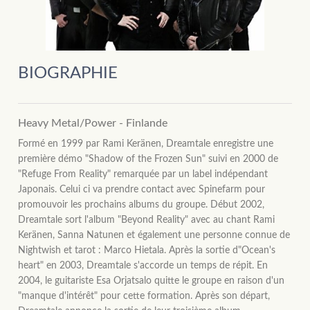
BIOGRAPHIE
Heavy Metal/Power - Finlande
Formé en 1999 par Rami Keränen, Dreamtale enregistre une
première démo "Shadow of the Frozen Sun" suivi en 2000 de
"Refuge From Reality" remarquée par un label indépendant
Japonais. Celui ci va prendre contact avec Spinefarm pour
promouvoir les prochains albums du groupe. Début 2002,
Dreamtale sort l'album "Beyond Reality" avec au chant Rami
Keränen, Sanna Natunen et également une personne connue de
Nightwish et tarot : Marco Hietala. Après la sortie d"Ocean's
heart" en 2003, Dreamtale s'accorde un temps de répit. En
2004, le guitariste Esa Orjatsalo quitte le groupe en raison d'un
"manque d'intérêt" pour cette formation. Après son départ,