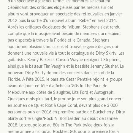
d'un spectacle à guichet fermé, les membres se séparent.
Cependant, des critiques élogieuses par les médias sur cet
album vont provoquer un spectacle des retrouvailles en janvier
2012 puis la sortie d'un nouvel album "Rebel" en avril 2014.
Après les critiques élogieuses de l'album, Stephens s'est rendu
compte que la musique avait besoin de membres qui n'étaient
pas dispersés à travers la Floride et le Canada. Stephens
auditionne plusieurs musiciens et trouvé le genre de gars qui
donnent une nouvelle vie à tout le catalogue de Dirty Skirty. Les
guitaristes Kenny Baker et Carson Wayne rejoignent Stephens,
ainsi que le batteur Tim Vaughn et le bassiste Jeremy Slusher. Le
nouveau Dirty Skirty donne des concerts dans le sud de la
Floride. A l'été 2015, le bassiste Cezar Pentzke rejoint le groupe
avant de jouer en tête d'affiche au '80s In The Park' de
Melbourne aux côtés de Slaughter, Lita Ford et Autograph.
Quelques mois plus tard, le groupe joue son plus grand concert
en soutien de Quiet Riot à Cape Coral, devant plus de 3 000
personnes puis en 2016 en première partie de Buckcherry. Dirty
Skirty sort le single 'Rock N' Roll Leader' au début de l'année
2018. Le groupe joue au 80s In The Park twice deux fois la
même année ainsi qu'au Rockfest 80s pour la première fois à