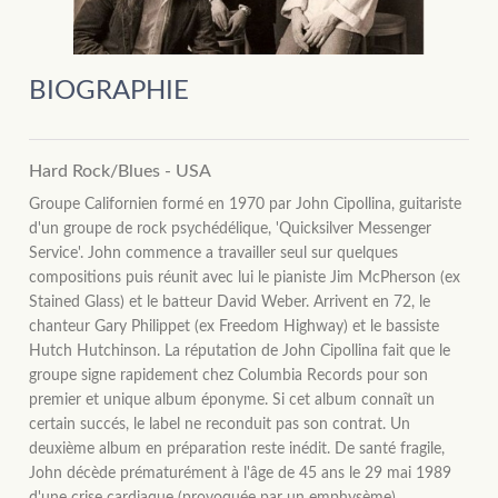
BIOGRAPHIE
Hard Rock/Blues - USA
Groupe Californien formé en 1970 par John Cipollina, guitariste
d'un groupe de rock psychédélique, 'Quicksilver Messenger
Service'. John commence a travailler seul sur quelques
compositions puis réunit avec lui le pianiste Jim McPherson (ex
Stained Glass) et le batteur David Weber. Arrivent en 72, le
chanteur Gary Philippet (ex Freedom Highway) et le bassiste
Hutch Hutchinson. La réputation de John Cipollina fait que le
groupe signe rapidement chez Columbia Records pour son
premier et unique album éponyme. Si cet album connaît un
certain succés, le label ne reconduit pas son contrat. Un
deuxième album en préparation reste inédit. De santé fragile,
John décède prématurément à l'âge de 45 ans le 29 mai 1989
d'une crise cardiaque (provoquée par un emphysème).