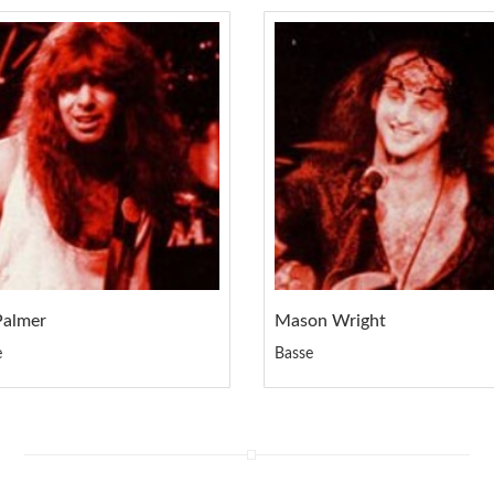
Palmer
Mason Wright
e
Basse