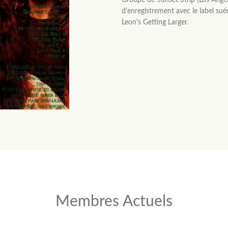
Groupe de Sunset Strip (Los Angele
d'enregistrement avec le label su
Leon's Getting Larger.
Membres Actuels