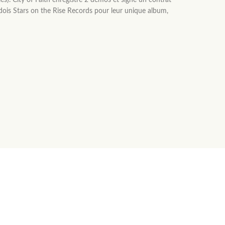
s). City of Faith enregistre 2 démos et signe un contrat
édois Stars on the Rise Records pour leur unique album,