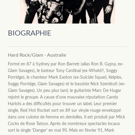
BIOGRAPHIE
Hard Rock/Glam - Australie
Formé en 87 à Sydney par Ron Barrett (alias Ron B. Gypsy, ex-
Glam Savages), le batteur Tony Cardinal (ex-Whaté!!, Soggy
Porridge), le chanteur Mark Easton (ex-Suicide Squad, Kelpies,
Soggy Porridge, Glam Savages) et le bassiste Nick Szentkuti (ex-
Glam Savages). Un peu plus tard, le guitariste Marc De Hugar
rejoint le groupe. A cause d'une mauvaise réputation Candy
Harlots a des difficultés pour trouver un label. Leur premier
single, Red Hot Rocket sort en 89 sur vinyle rouge enveloppé
dans une culotte de femme en dentelles. Il est produit par Mick
Cocks de Rose Tattoo. Après de nombreux spectacles locaux
sort le single 'Danger' en mai 90. Mais en fèvrier 91, Mark