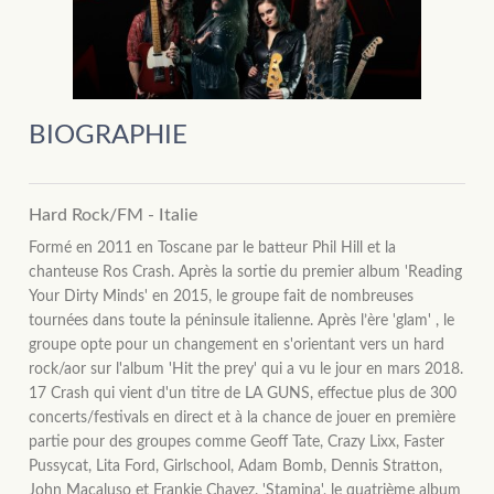
BIOGRAPHIE
Hard Rock/FM - Italie
Formé en 2011 en Toscane par le batteur Phil Hill et la
chanteuse Ros Crash. Après la sortie du premier album 'Reading
Your Dirty Minds' en 2015, le groupe fait de nombreuses
tournées dans toute la péninsule italienne. Après l’ère 'glam' , le
groupe opte pour un changement en s'orientant vers un hard
rock/aor sur l'album 'Hit the prey' qui a vu le jour en mars 2018.
17 Crash qui vient d'un titre de LA GUNS, effectue plus de 300
concerts/festivals en direct et à la chance de jouer en première
partie pour des groupes comme Geoff Tate, Crazy Lixx, Faster
Pussycat, Lita Ford, Girlschool, Adam Bomb, Dennis Stratton,
John Macaluso et Frankie Chavez. 'Stamina', le quatrième album